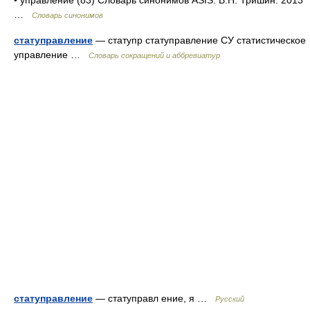
• управление (83) Словарь синонимов ASIS. В.Н. Тришин. 2013
…
Словарь синонимов
статуправление
— статупр статуправление СУ статистическое
управление …
Словарь сокращений и аббревиатур
статуправление
— статуправл ение, я …
Русский