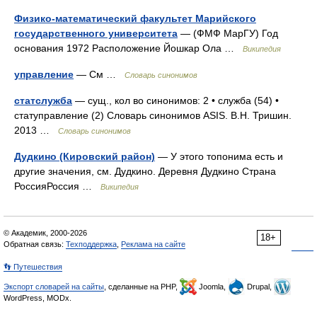
Физико-математический факультет Марийского
государственного университета
— (ФМФ МарГУ) Год
основания 1972 Расположение Йошкар Ола …
Википедия
управление
— См …
Словарь синонимов
статслужба
— сущ., кол во синонимов: 2 • служба (54) •
статуправление (2) Словарь синонимов ASIS. В.Н. Тришин.
2013 …
Словарь синонимов
Дудкино (Кировский район)
— У этого топонима есть и
другие значения, см. Дудкино. Деревня Дудкино Страна
РоссияРоссия …
Википедия
© Академик, 2000-2026
18+
Обратная связь:
Техподдержка
,
Реклама на сайте
👣 Путешествия
Экспорт словарей на сайты
, сделанные на PHP,
Joomla,
Drupal,
WordPress, MODx.